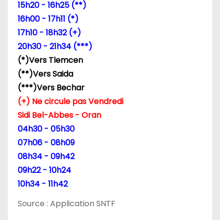
d
15h20 - 16h25 (**)
e
16h00 - 17h11 (*)
17h10 - 18h32 (+)
l
20h30 - 21h34 (***)
’
(*)Vers Tlemcen
(**)Vers Saida
a
(***)Vers Bechar
r
(+) Ne circule pas Vendredi
Sidi Bel-Abbes - Oran
t
04h30 - 05h30
i
07h06 - 08h09
08h34 - 09h42
c
09h22 - 10h24
l
10h34 - 11h42
e
Source : Application SNTF