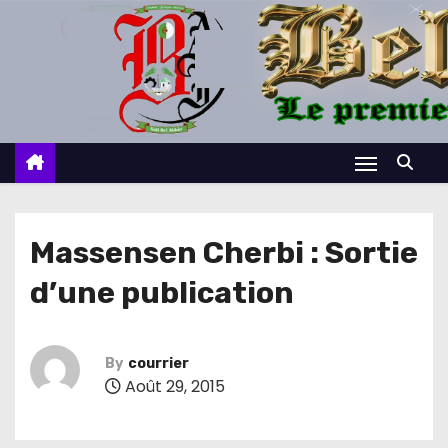
S
k
i
p
t
o
c
o
n
Massensen Cherbi : Sortie
t
d’une publication
e
n
t
By
courrier
Août 29, 2015