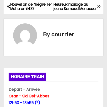
Nouvel an de l’hégire: 1er
Heureux mariage au
N
Moharem1437
jeune Semoud Menaouar
a
v
By
courrier
i
g
a
t
i
HORAIRE TRAIN
o
Départ - Arrivée
n
Oran - Sidi Bel-Abbes
12h50 - 13h55 (*)