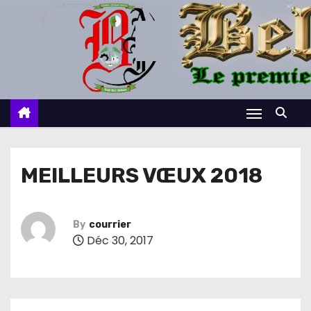
S
k
i
p
t
o
c
o
n
MEILLEURS VŒUX 2018
t
e
n
By
courrier
Déc 30, 2017
t