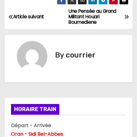
Une Pensée au Grand
N
Article suivant
Militant Houari
Boumediene
a
v
i
By
courrier
g
a
t
i
HORAIRE TRAIN
o
Départ - Arrivée
n
Oran - Sidi Bel-Abbes