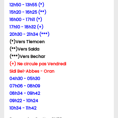
d
12h50 - 13h55 (*)
15h20 - 16h25 (**)
e
16h00 - 17h11 (*)
l
17h10 - 18h32 (+)
20h30 - 21h34 (***)
’
(*)Vers Tlemcen
a
(**)Vers Saida
(***)Vers Bechar
r
(+) Ne circule pas Vendredi
t
Sidi Bel-Abbes - Oran
04h30 - 05h30
i
07h06 - 08h09
c
08h34 - 09h42
09h22 - 10h24
l
10h34 - 11h42
e