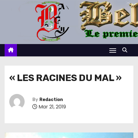
S
k
i
p
t
o
c
o
n
« LES RACINES DU MAL »
t
e
n
By
Redaction
Mar 21, 2019
t