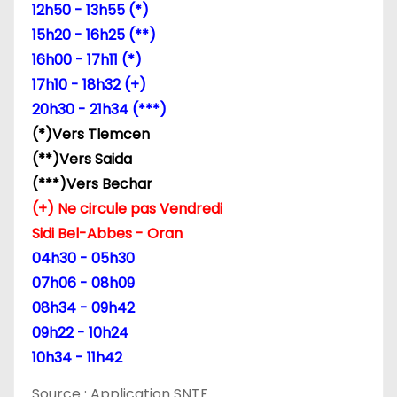
d
12h50 - 13h55 (*)
15h20 - 16h25 (**)
e
16h00 - 17h11 (*)
l
17h10 - 18h32 (+)
20h30 - 21h34 (***)
’
(*)Vers Tlemcen
a
(**)Vers Saida
(***)Vers Bechar
r
(+) Ne circule pas Vendredi
t
Sidi Bel-Abbes - Oran
04h30 - 05h30
i
07h06 - 08h09
c
08h34 - 09h42
09h22 - 10h24
l
10h34 - 11h42
e
Source : Application SNTF