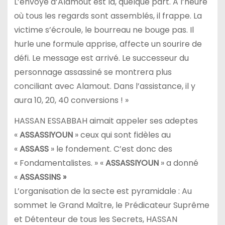
L’envoyé d’Alamout est là, quelque part. A l’heure
où tous les regards sont assemblés, il frappe. La
victime s’écroule, le bourreau ne bouge pas. Il
hurle une formule apprise, affecte un sourire de
défi. Le message est arrivé. Le successeur du
personnage assassiné se montrera plus
conciliant avec Alamout. Dans l’assistance, il y
aura 10, 20, 40 conversions ! »
HASSAN ESSABBAH aimait appeler ses adeptes
«
ASSASSIYOUN
» ceux qui sont fidèles au
«
ASSASS
» le fondement. C’est donc des
« Fondamentalistes. » «
ASSASSIYOUN
» a donné
«
ASSASSINS »
L’organisation de la secte est pyramidale : Au
sommet le Grand Maître, le Prédicateur Suprême
et Détenteur de tous les Secrets, HASSAN