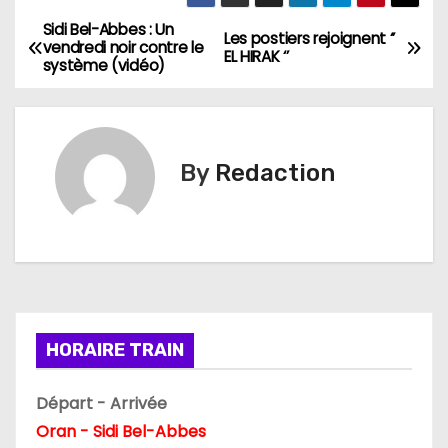
Sidi Bel-Abbes : Un
N
Les postiers rejoignent ‘’
vendredi noir contre le
EL HIRAK ‘’
système (vidéo)
a
v
i
By
Redaction
g
a
t
i
HORAIRE TRAIN
o
Départ - Arrivée
n
Oran - Sidi Bel-Abbes