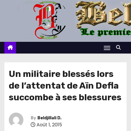
S
k
i
p
t
o
c
o
n
Un militaire blessés lors
t
de l’attentat de Aïn Defla
e
n
succombe à ses blessures
t
By
Beldjillali D.
Août 1, 2015