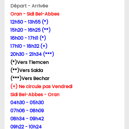
d
Départ - Arrivée
e
Oran - Sidi Bel-Abbes
12h50 - 13h55 (*)
l
15h20 - 16h25 (**)
’
16h00 - 17h11 (*)
17h10 - 18h32 (+)
a
20h30 - 21h34 (***)
r
(*)Vers Tlemcen
(**)Vers Saida
t
(***)Vers Bechar
i
(+) Ne circule pas Vendredi
Sidi Bel-Abbes - Oran
c
04h30 - 05h30
l
07h06 - 08h09
08h34 - 09h42
e
09h22 - 10h24