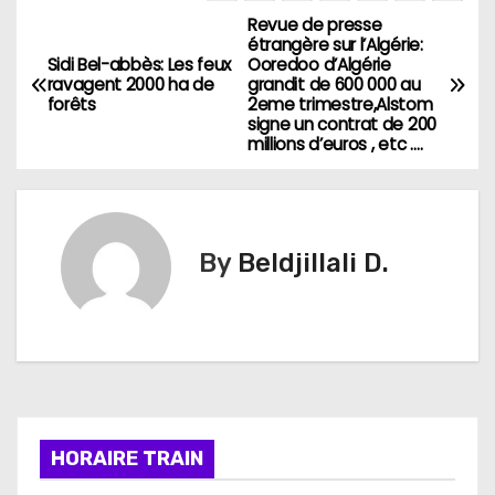
Revue de presse
N
étrangère sur l’Algérie:
Sidi Bel-abbès: Les feux
Ooredoo d’Algérie
a
ravagent 2000 ha de
grandit de 600 000 au
forêts
2eme trimestre,Alstom
v
signe un contrat de 200
millions d’euros , etc ….
i
g
By
Beldjillali D.
a
t
i
o
n
HORAIRE TRAIN