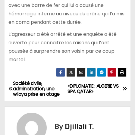
avec une barre de fer qui lui a causé une
hémorragie interne au niveau du crâne qui l’a mis
en coma pendant cette durée.
L’agresseur a été arrêté et une enquête a été
ouverte pour connaitre les raisons qui l’ont
poussée à surprendre son voisin par ce coup
mortel.
Société civile,
N
«DIPLOMATIE : ALGERIE VS
administration, une
SPA QATAR»
wilaya prise en otage
a
v
i
By
Djillali T.