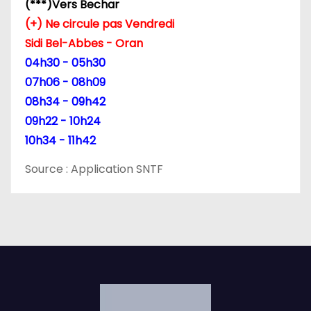
(***)Vers Bechar
r
(+) Ne circule pas Vendredi
t
Sidi Bel-Abbes - Oran
04h30 - 05h30
i
07h06 - 08h09
c
08h34 - 09h42
09h22 - 10h24
l
10h34 - 11h42
e
Source : Application SNTF