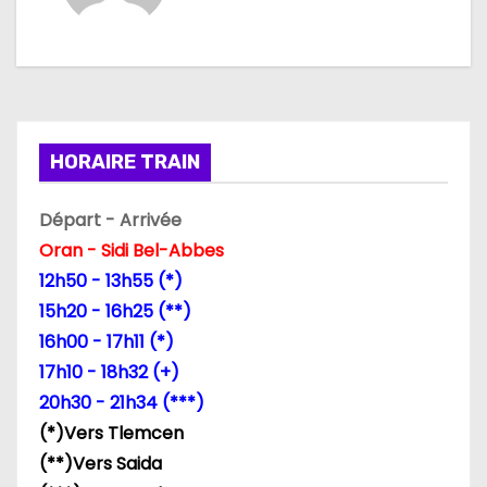
g
a
t
i
HORAIRE TRAIN
o
Départ - Arrivée
n
Oran - Sidi Bel-Abbes
d
12h50 - 13h55 (*)
15h20 - 16h25 (**)
e
16h00 - 17h11 (*)
l
17h10 - 18h32 (+)
20h30 - 21h34 (***)
’
(*)Vers Tlemcen
a
(**)Vers Saida