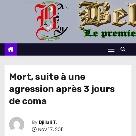
S
k
i
p
t
o
c
o
n
Mort, suite à une
t
agression après 3 jours
e
n
de coma
t
By
Djillali T.
Nov 17, 2011