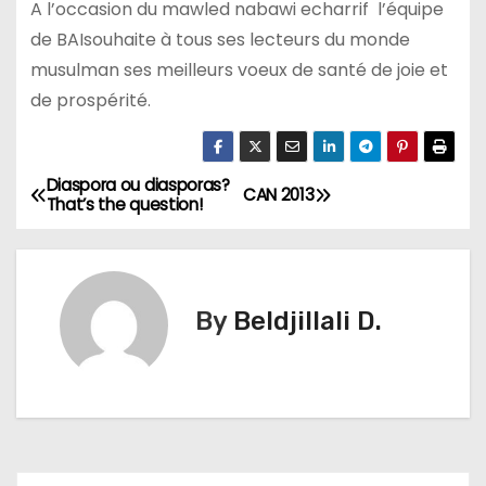
A l’occasion du mawled nabawi echarrif l’équipe
de BAIsouhaite à tous ses lecteurs du monde
musulman ses meilleurs voeux de santé de joie et
de prospérité.
Diaspora ou diasporas?
N
CAN 2013
That’s the question!
a
v
By
Beldjillali D.
i
g
a
t