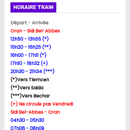
i
HORAIRE TRAIN
o
Départ - Arrivée
n
Oran - Sidi Bel-Abbes
12h50 - 13h55 (*)
d
15h20 - 16h25 (**)
e
16h00 - 17h11 (*)
17h10 - 18h32 (+)
l
20h30 - 21h34 (***)
’
(*)Vers Tlemcen
(**)Vers Saida
a
(***)Vers Bechar
r
(+) Ne circule pas Vendredi
Sidi Bel-Abbes - Oran
t
04h30 - 05h30
07h06 - 08h09