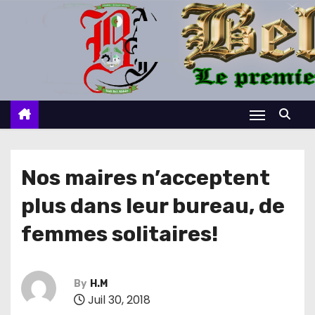
S
k
i
p
t
o
c
o
n
Nos maires n’acceptent
t
plus dans leur bureau, de
e
n
femmes solitaires!
t
By
H.M
Juil 30, 2018