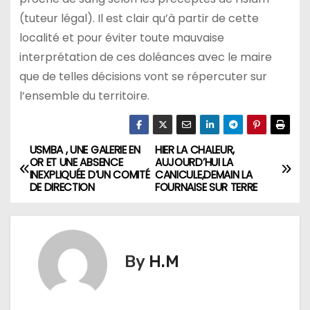
(tuteur légal). Il est clair qu’à partir de cette
localité et pour éviter toute mauvaise
interprétation de ces doléances avec le maire
que de telles décisions vont se répercuter sur
l’ensemble du territoire.
USMBA , UNE GALERIE EN
HIER LA CHALEUR,
N
OR ET UNE ABSENCE
AUJOURD’HUI LA
INEXPLIQUÉE D’UN COMITÉ
CANICULE,DEMAIN LA
a
DE DIRECTION
FOURNAISE SUR TERRE
v
i
By
H.M
g
a