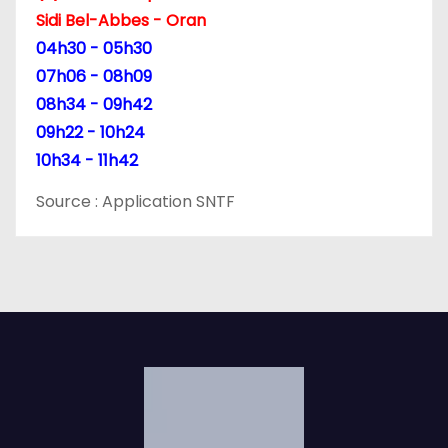
t
Sidi Bel-Abbes - Oran
i
04h30 - 05h30
07h06 - 08h09
c
08h34 - 09h42
l
09h22 - 10h24
10h34 - 11h42
e
Source : Application SNTF