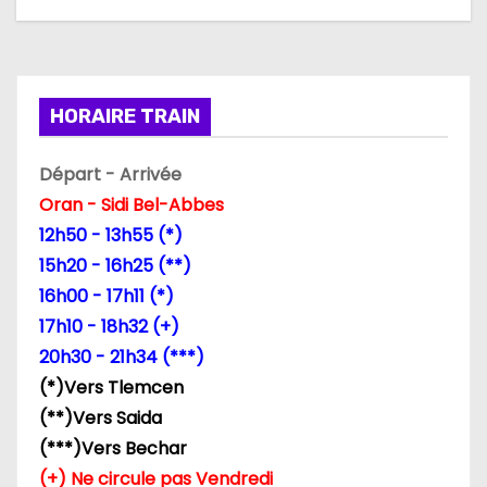
t
i
HORAIRE TRAIN
o
n
Départ - Arrivée
Oran - Sidi Bel-Abbes
d
12h50 - 13h55 (*)
e
15h20 - 16h25 (**)
16h00 - 17h11 (*)
l
17h10 - 18h32 (+)
’
20h30 - 21h34 (***)
(*)Vers Tlemcen
a
(**)Vers Saida
r
(***)Vers Bechar
(+) Ne circule pas Vendredi