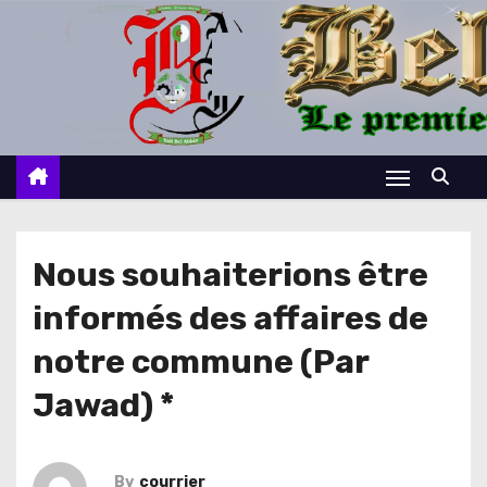
S
k
i
p
t
o
c
o
n
Nous souhaiterions être
t
informés des affaires de
e
n
notre commune (Par
t
Jawad) *
By
courrier