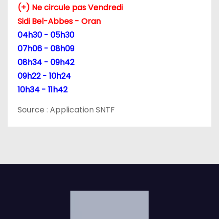
i
(+) Ne circule pas Vendredi
c
Sidi Bel-Abbes - Oran
04h30 - 05h30
l
07h06 - 08h09
e
08h34 - 09h42
09h22 - 10h24
10h34 - 11h42
Source : Application SNTF