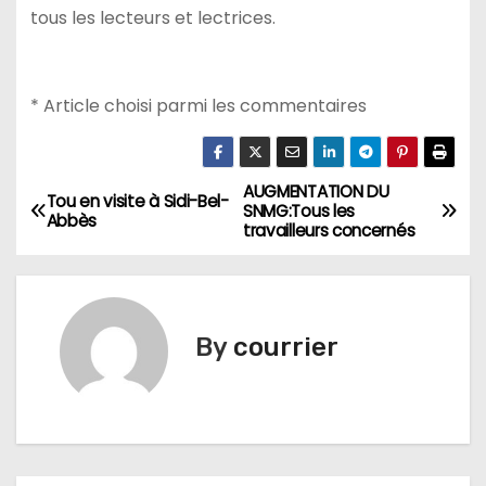
tous les lecteurs et lectrices.
* Article choisi parmi les commentaires
AUGMENTATION DU
N
Tou en visite à Sidi-Bel-
SNMG:Tous les
Abbès
travailleurs concernés
a
v
i
By
courrier
g
a
t