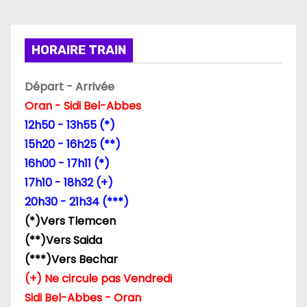
t
i
HORAIRE TRAIN
o
Départ - Arrivée
n
Oran - Sidi Bel-Abbes
d
12h50 - 13h55 (*)
15h20 - 16h25 (**)
e
16h00 - 17h11 (*)
l
17h10 - 18h32 (+)
20h30 - 21h34 (***)
’
(*)Vers Tlemcen
a
(**)Vers Saida
(***)Vers Bechar
r
(+) Ne circule pas Vendredi
t
Sidi Bel-Abbes - Oran