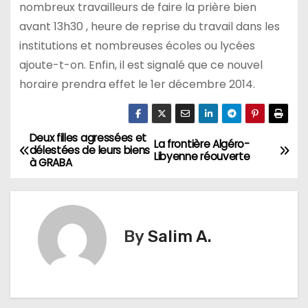
nombreux travailleurs de faire la prière bien
avant 13h30 , heure de reprise du travail dans les
institutions et nombreuses écoles ou lycées
ajoute-t-on. Enfin, il est signalé que ce nouvel
horaire prendra effet le 1er décembre 2014.
Deux filles agressées et
N
La frontière Algéro-
délestées de leurs biens
Libyenne réouverte
à GRABA
a
v
i
By
Salim A.
g
a