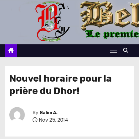
S
k
i
p
t
o
c
o
n
Nouvel horaire pour la
t
prière du Dhor!
e
n
t
By
Salim A.
Nov 25, 2014