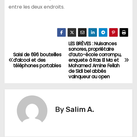
entre les deux endroits.
LES BRÈVES : Nuisances
N
sonores, propriétaire
Saisi de 696 bouteilles
d’auto-école corrompu,
a
d’alcool et des
enquete à Ras El Ma et
téléphones portables
Mohamed Amine Fellah
v
de Sidi bel abbés
vainqueur au open
i
g
By
Salim A.
a
t
i