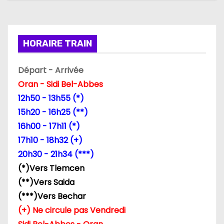
o
n
HORAIRE TRAIN
d
Départ - Arrivée
e
Oran - Sidi Bel-Abbes
12h50 - 13h55 (*)
l
15h20 - 16h25 (**)
’
16h00 - 17h11 (*)
17h10 - 18h32 (+)
a
20h30 - 21h34 (***)
r
(*)Vers Tlemcen
(**)Vers Saida
t
(***)Vers Bechar
i
(+) Ne circule pas Vendredi