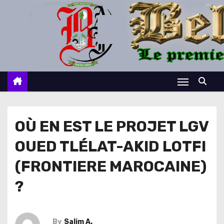
S
k
i
p
t
o
c
o
n
OÙ EN EST LE PROJET LGV
t
OUED TLÉLAT-AKID LOTFI
e
n
(FRONTIERE MAROCAINE)
t
?
By
Salim A.