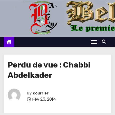
S
k
i
p
t
o
c
o
n
Perdu de vue : Chabbi
t
Abdelkader
e
n
t
By
courrier
Fév 25, 2014