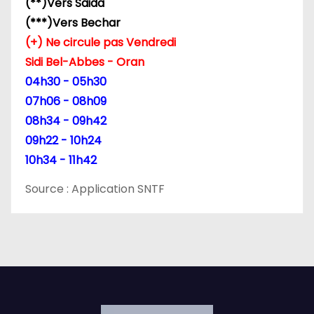
(**)Vers Saida
a
(***)Vers Bechar
r
(+) Ne circule pas Vendredi
Sidi Bel-Abbes - Oran
t
04h30 - 05h30
i
07h06 - 08h09
08h34 - 09h42
c
09h22 - 10h24
l
10h34 - 11h42
e
Source : Application SNTF