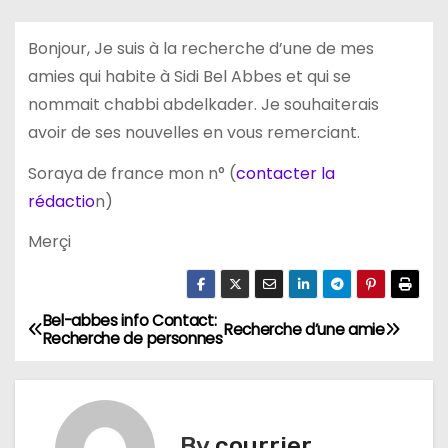
Bonjour, Je suis à la recherche d’une de mes
amies qui habite à Sidi Bel Abbes et qui se
nommait chabbi abdelkader. Je souhaiterais
avoir de ses nouvelles en vous remerciant.
Soraya de france mon n° (
contacter la
rédactio
n)
Merçi
Bel-abbes info Contact:
N
Recherche d’une amie
Recherche de personnes
a
v
By
courrier