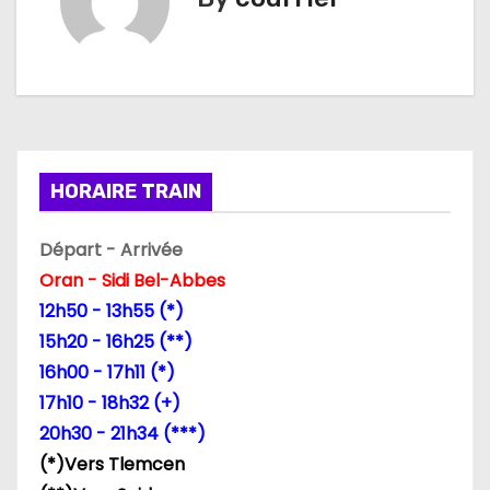
i
g
a
t
i
HORAIRE TRAIN
o
Départ - Arrivée
n
Oran - Sidi Bel-Abbes
12h50 - 13h55 (*)
d
15h20 - 16h25 (**)
e
16h00 - 17h11 (*)
17h10 - 18h32 (+)
l
20h30 - 21h34 (***)
’
(*)Vers Tlemcen