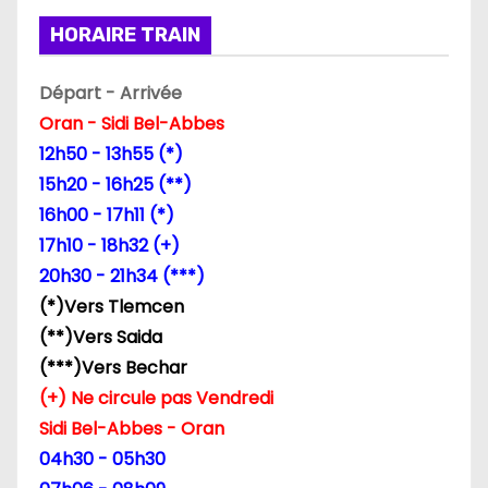
i
HORAIRE TRAIN
o
Départ - Arrivée
n
Oran - Sidi Bel-Abbes
d
12h50 - 13h55 (*)
15h20 - 16h25 (**)
e
16h00 - 17h11 (*)
l
17h10 - 18h32 (+)
20h30 - 21h34 (***)
’
(*)Vers Tlemcen
a
(**)Vers Saida
(***)Vers Bechar
r
(+) Ne circule pas Vendredi
t
Sidi Bel-Abbes - Oran
04h30 - 05h30
i