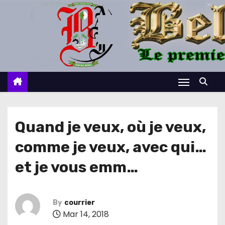
S
k
i
p
t
o
c
o
n
Quand je veux, où je veux,
t
comme je veux, avec qui…
e
n
et je vous emm…
t
By
courrier
Mar 14, 2018