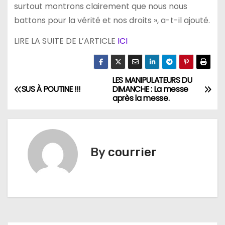
surtout montrons clairement que nous nous
battons pour la vérité et nos droits », a-t-il ajouté.
LIRE LA SUITE DE L’ARTICLE
ICI
LES MANIPULATEURS DU
N
SUS À POUTINE !!!
DIMANCHE : La messe
après la messe.
a
v
i
By
courrier
g
a
t