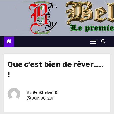
S
k
i
p
t
o
c
o
n
Que c’est bien de rêver…..
t
!
e
n
t
By
BenKhelouf K.
Juin 30, 2011