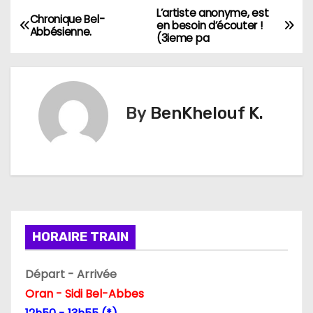
L’artiste anonyme, est
N
Chronique Bel-
en besoin d’écouter !
Abbésienne.
(3ieme pa
a
v
i
By
BenKhelouf K.
g
a
t
i
HORAIRE TRAIN
o
Départ - Arrivée
n
Oran - Sidi Bel-Abbes