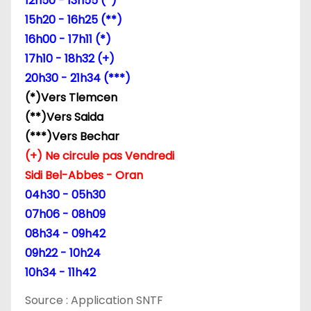
d
12h50 - 13h55 (*)
15h20 - 16h25 (**)
e
16h00 - 17h11 (*)
l
17h10 - 18h32 (+)
20h30 - 21h34 (***)
’
(*)Vers Tlemcen
a
(**)Vers Saida
(***)Vers Bechar
r
(+) Ne circule pas Vendredi
t
Sidi Bel-Abbes - Oran
04h30 - 05h30
i
07h06 - 08h09
c
08h34 - 09h42
09h22 - 10h24
l
10h34 - 11h42
e
Source : Application SNTF