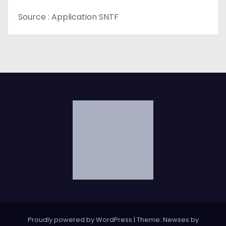
e
Source : Application SNTF
Proudly powered by WordPress
|
Theme: Newses by