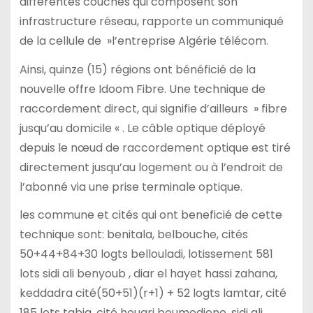
différentes couches qui composent son
infrastructure réseau, rapporte un communiqué
de la cellule de »l’entreprise Algérie télécom.
Ainsi, quinze (15) régions ont bénéficié de la
nouvelle offre Idoom Fibre. Une technique de
raccordement direct, qui signifie d’ailleurs » fibre
jusqu’au domicile « . Le câble optique déployé
depuis le nœud de raccordement optique est tiré
directement jusqu’au logement ou à l’endroit de
l’abonné via une prise terminale optique.
les commune et cités qui ont beneficié de cette
technique sont: benitala, belbouche, cités
50+44+84+30 logts bellouladi, lotissement 581
lots sidi ali benyoub , diar el hayet hassi zahana,
keddadra cité(50+51)(r+1) + 52 logts lamtar, cité
185 lots tabia, cité houari boumediene, sidi ali