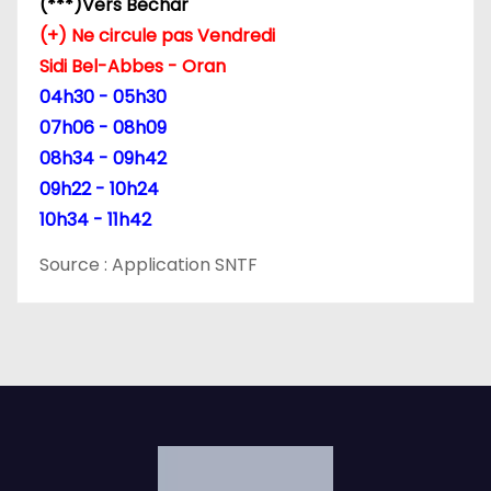
r
(***)Vers Bechar
(+) Ne circule pas Vendredi
t
Sidi Bel-Abbes - Oran
i
04h30 - 05h30
07h06 - 08h09
c
08h34 - 09h42
l
09h22 - 10h24
10h34 - 11h42
e
Source : Application SNTF