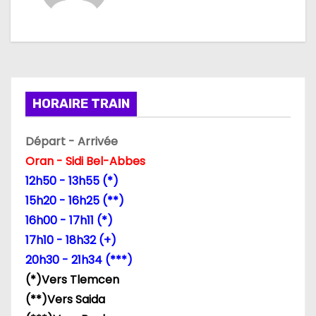
a
t
i
HORAIRE TRAIN
o
n
Départ - Arrivée
Oran - Sidi Bel-Abbes
d
12h50 - 13h55 (*)
e
15h20 - 16h25 (**)
16h00 - 17h11 (*)
l
17h10 - 18h32 (+)
’
20h30 - 21h34 (***)
(*)Vers Tlemcen
a
(**)Vers Saida