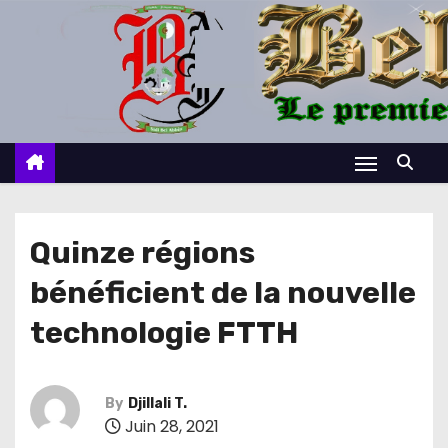
S
k
i
p
t
o
c
o
n
Quinze régions
t
bénéficient de la nouvelle
e
n
technologie FTTH
t
By
Djillali T.
Juin 28, 2021