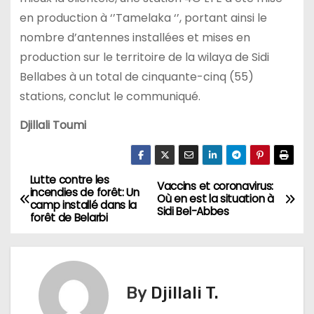
en production à ‘’Tamelaka ‘’, portant ainsi le
nombre d’antennes installées et mises en
production sur le territoire de la wilaya de Sidi
Bellabes à un total de cinquante-cinq (55)
stations, conclut le communiqué.
Djillali Toumi
Lutte contre les
N
Vaccins et coronavirus:
incendies de forêt: Un
Où en est la situation à
camp installé dans la
a
Sidi Bel-Abbes
forêt de Belarbi
v
i
By
Djillali T.
g