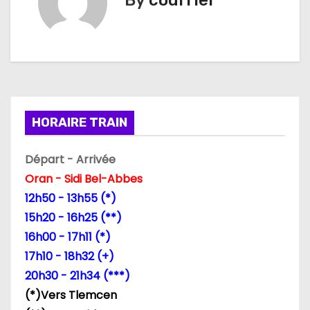
By
courrier
i
g
a
t
i
HORAIRE TRAIN
o
Départ - Arrivée
n
Oran - Sidi Bel-Abbes
12h50 - 13h55 (*)
d
15h20 - 16h25 (**)
e
16h00 - 17h11 (*)
17h10 - 18h32 (+)
l
20h30 - 21h34 (***)
’
(*)Vers Tlemcen