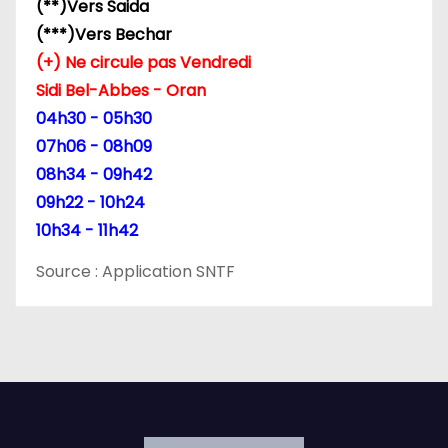
(**)Vers Saida
a
(***)Vers Bechar
r
(+) Ne circule pas Vendredi
Sidi Bel-Abbes - Oran
t
04h30 - 05h30
i
07h06 - 08h09
08h34 - 09h42
c
09h22 - 10h24
l
10h34 - 11h42
e
Source : Application SNTF