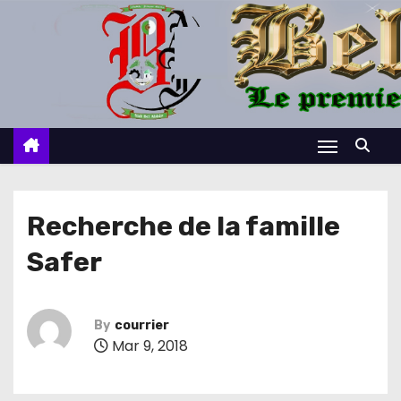
S
k
i
p
t
o
c
o
n
Recherche de la famille
t
Safer
e
n
t
By
courrier
Mar 9, 2018