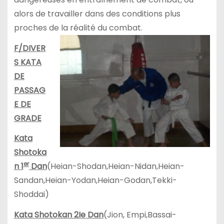
alors de travailler dans des conditions plus
proches de la réalité du combat.
F/DIVER
S KATA
DE
PASSAG
E DE
GRADE
Kata
Shotoka
er
n 1
Dan
(Heian-Shodan,Heian-Nidan,Heian-
Sandan,Heian-Yodan,Heian-Godan,Tekki-
Shoddai)
Kata Shotokan 2Ie Dan
(Jion, Empi,Bassai-