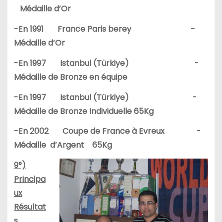
Médaille d’Or
-En 1991 France Paris berey -
Médaille d’Or
-En 1997 Istanbul (Türkiye) -
Médaille de Bronze en équipe
-En 1997 Istanbul (Türkiye) -
Médaille de Bronze Individuelle 65Kg
-En 2002 Coupe de France à Evreux -
Médaille d’Argent 65Kg
9°)
Principa
ux
Résultat
s