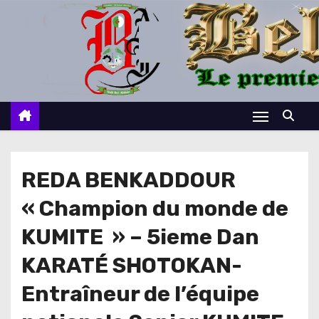
S
k
i
p
t
o
c
o
n
REDA BENKADDOUR
t
« Champion du monde de
e
n
KUMITE » – 5ieme Dan
t
KARATÉ SHOTOKAN-
Entraîneur de l’équipe