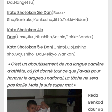
Dai,Hangetsu)
Kata Shotokan 3ie Dan
(Basai-
Sho,Gankaku,Kankusho,Jitté,Tekki-Nidan)
Kata Shotokan 4ie
Dan
(Unsu,Jiuu,Nijushiho,Soshin,Tekki-Sandai)
Kata Shotokan 5ie Dan
(Chinté,Gojushiho-
sho,Gojushiho-Dai,Meikyo,Wankan)
« C’est un aboutissement de ma longue carrière
d’athlète, où j’ai donné tout ce que j’avais pour
honorer le drapeau national. La tâche ne sera
pas facile. Mais, je suis super mot »
Réda
Benkad
dour
ira