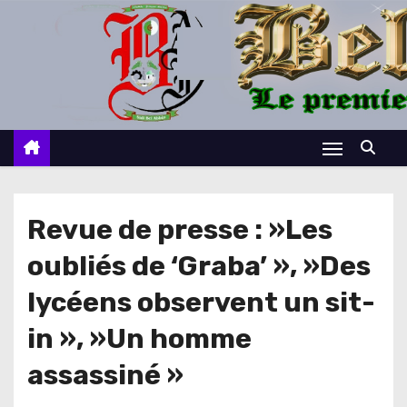
S
k
i
p
t
o
c
o
n
Revue de presse : »Les
t
oubliés de ‘Graba’ », »Des
e
n
lycéens observent un sit-
t
in », »Un homme
assassiné »