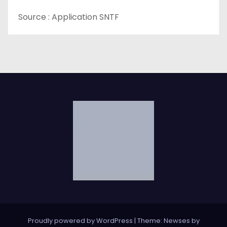
e
Source : Application SNTF
Proudly powered by WordPress
|
Theme: Newses by