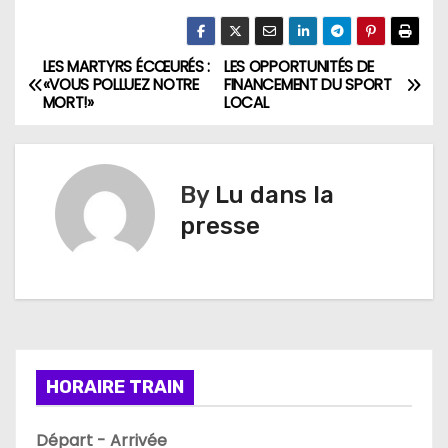
LES MARTYRS ÉCŒURÉS :
LES OPPORTUNITÉS DE
N
«VOUS POLLUEZ NOTRE
FINANCEMENT DU SPORT
MORT!»
LOCAL
a
v
By
Lu dans la
i
presse
g
a
t
i
HORAIRE TRAIN
o
Départ - Arrivée