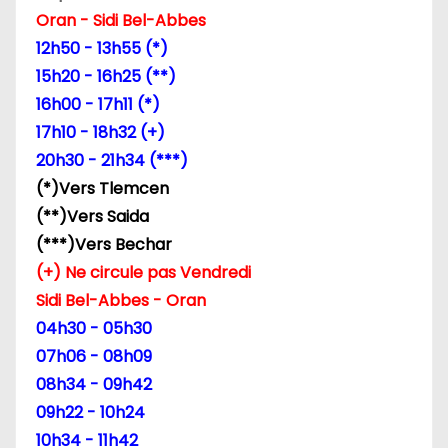
n
Oran - Sidi Bel-Abbes
d
12h50 - 13h55 (*)
15h20 - 16h25 (**)
e
16h00 - 17h11 (*)
l
17h10 - 18h32 (+)
20h30 - 21h34 (***)
’
(*)Vers Tlemcen
a
(**)Vers Saida
(***)Vers Bechar
r
(+) Ne circule pas Vendredi
t
Sidi Bel-Abbes - Oran
04h30 - 05h30
i
07h06 - 08h09
c
08h34 - 09h42
09h22 - 10h24
l
10h34 - 11h42