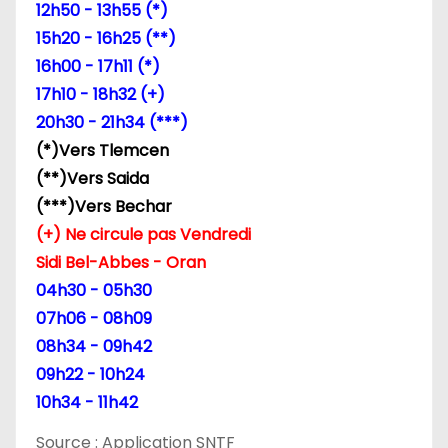
12h50 - 13h55 (*)
e
15h20 - 16h25 (**)
l
16h00 - 17h11 (*)
17h10 - 18h32 (+)
’
20h30 - 21h34 (***)
a
(*)Vers Tlemcen
(**)Vers Saida
r
(***)Vers Bechar
t
(+) Ne circule pas Vendredi
Sidi Bel-Abbes - Oran
i
04h30 - 05h30
c
07h06 - 08h09
08h34 - 09h42
l
09h22 - 10h24
e
10h34 - 11h42
Source : Application SNTF