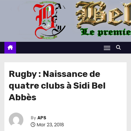
S
k
i
p
t
o
c
o
n
Rugby : Naissance de
t
quatre clubs à Sidi Bel
e
n
Abbès
t
By
APS
Mar 23, 2018