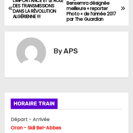
N
L’IMPORTANCE ET LE RÔLE
Bensemra désignée
DES TRANSMISSIONS
meilleure « reporter
a
DANS LA RÉVOLUTION
Photo » de l’année 2017
ALGÉRIENNE !!!
par The Guardian
v
i
g
By
APS
a
t
i
o
HORAIRE TRAIN
n
Départ - Arrivée
d
Oran - Sidi Bel-Abbes