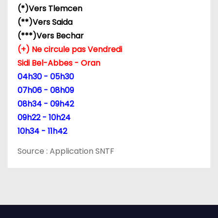
(*)Vers Tlemcen
a
(**)Vers Saida
r
(***)Vers Bechar
(+) Ne circule pas Vendredi
t
Sidi Bel-Abbes - Oran
i
04h30 - 05h30
07h06 - 08h09
c
08h34 - 09h42
l
09h22 - 10h24
10h34 - 11h42
e
Source : Application SNTF