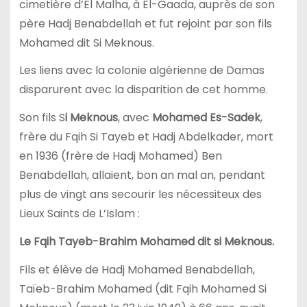
cimetière d’El Malha, à El-Gaada, auprès de son
père Hadj Benabdellah et fut rejoint par son fils
Mohamed dit Si Meknous.
Les liens avec la colonie algérienne de Damas
disparurent avec la disparition de cet homme.
Son fils S
i Meknous
, avec
Mohamed Es-Sadek
,
frère du Fqih Si Tayeb et Hadj Abdelkader, mort
en 1936 (frère de Hadj Mohamed) Ben
Benabdellah, allaient, bon an mal an, pendant
plus de vingt ans secourir les nécessiteux des
Lieux Saints de L’Islam :
Le Fqih Tayeb-Brahim Mohamed dit si Meknous.
Fils et élève de Hadj Mohamed Benabdellah,
Taïeb-Brahim Mohamed (dit Fqih Mohamed Si