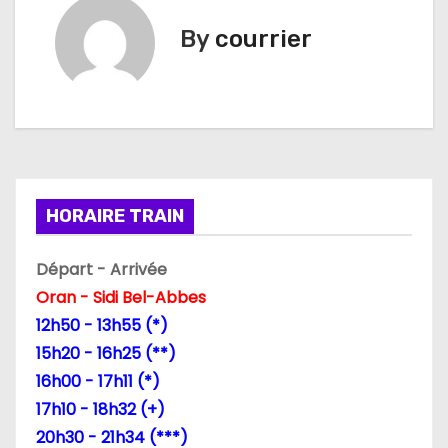
i
By
courrier
g
a
t
i
HORAIRE TRAIN
o
n
Départ - Arrivée
Oran - Sidi Bel-Abbes
d
12h50 - 13h55 (*)
e
15h20 - 16h25 (**)
16h00 - 17h11 (*)
l
17h10 - 18h32 (+)
’
20h30 - 21h34 (***)