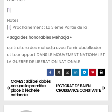
[
1
]
Notes
[
1
] Prochainement : La 3 éme Partie de la :
« Saga des honorables Méhadja »
qui traitera des mehadja avec l’emir abdelkader
et Leur apport DANS LE MOUVEMENT NATIONAL ET
LA GUERRE DE LIBERATION NATIONALE
CRIMES : Sidi bel abbés
N
occupe la première
LECTORAT DE BAI EN
place à l’échelle
CROISSANCE CONSTANTE
a
nationale
v