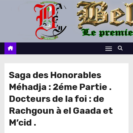
S
k
i
p
t
o
c
o
n
Saga des Honorables
t
Méhadja : 2éme Partie .
e
n
Docteurs de la foi : de
t
Rachgoun à el Gaada et
M’cid .