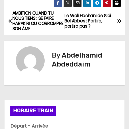
AMBITION QUAND TU
N
Le Wali Hachani de Sidi
NOUS TIENS : SE FAIRE
Bel Abbes : Partira,
HARAKIRI OU CORROMPRE
a
partira pas ?
SON ÂME
v
i
By
Abdelhamid
g
Abdeddaim
a
t
i
HORAIRE TRAIN
o
n
Départ - Arrivée