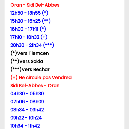
Oran - Sidi Bel-Abbes
d
12h50 - 13h55 (*)
e
15h20 - 16h25 (**)
16h00 - 17h11 (*)
l
17h10 - 18h32 (+)
’
20h30 - 21h34 (***)
(*)Vers Tlemcen
a
(**)Vers Saida
r
(***)Vers Bechar
(+) Ne circule pas Vendredi
t
Sidi Bel-Abbes - Oran
i
04h30 - 05h30
07h06 - 08h09
c
08h34 - 09h42
l
09h22 - 10h24
10h34 - 11h42