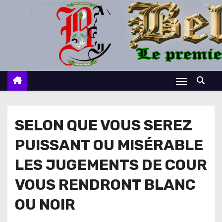
S
k
i
p
t
o
c
o
n
SELON QUE VOUS SEREZ
t
PUISSANT OU MISÉRABLE
e
n
LES JUGEMENTS DE COUR
t
VOUS RENDRONT BLANC
OU NOIR