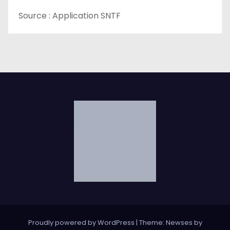
e
Source : Application SNTF
Proudly powered by WordPress
|
Theme: Newses by