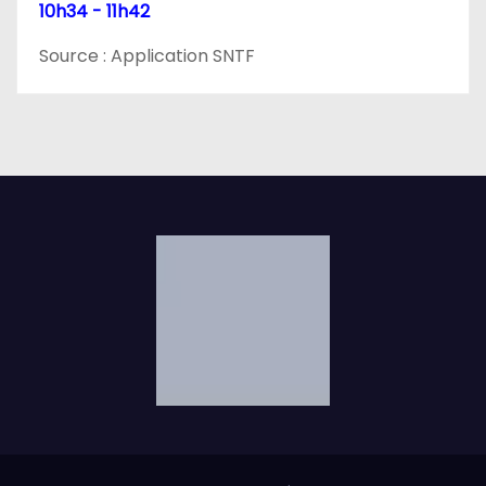
10h34 - 11h42
e
Source : Application SNTF