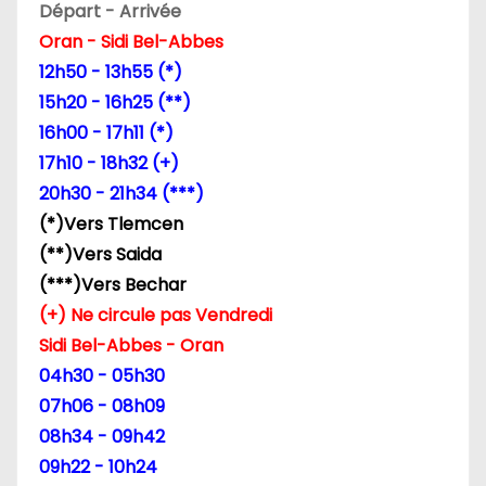
Départ - Arrivée
n
Oran - Sidi Bel-Abbes
d
12h50 - 13h55 (*)
15h20 - 16h25 (**)
e
16h00 - 17h11 (*)
l
17h10 - 18h32 (+)
20h30 - 21h34 (***)
’
(*)Vers Tlemcen
a
(**)Vers Saida
(***)Vers Bechar
r
(+) Ne circule pas Vendredi
t
Sidi Bel-Abbes - Oran
04h30 - 05h30
i
07h06 - 08h09
c
08h34 - 09h42
09h22 - 10h24
l