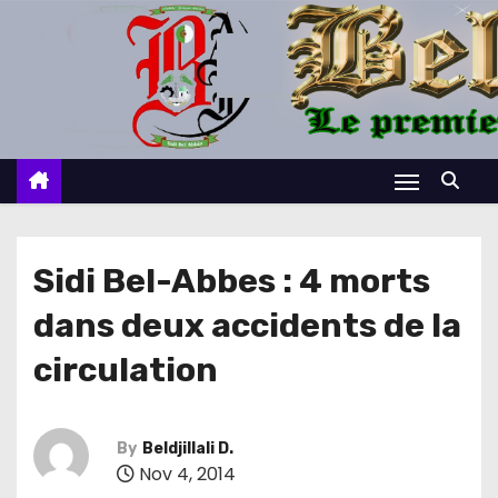
S
k
i
p
t
o
c
o
n
Sidi Bel-Abbes : 4 morts
t
dans deux accidents de la
e
n
circulation
t
By
Beldjillali D.
Nov 4, 2014