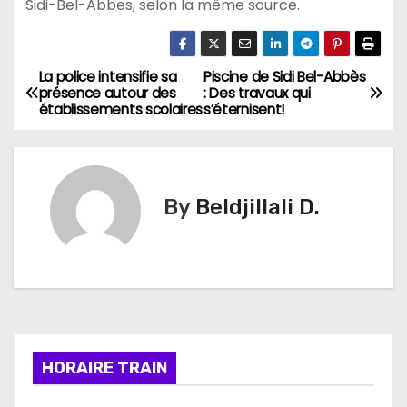
Sidi-Bel-Abbes, selon la même source.
La police intensifie sa
Piscine de Sidi Bel-Abbès
N
présence autour des
: Des travaux qui
établissements scolaires
s’éternisent!
a
v
i
By
Beldjillali D.
g
a
t
i
HORAIRE TRAIN
o