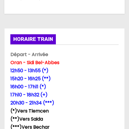
a
t
i
HORAIRE TRAIN
o
n
Départ - Arrivée
Oran - Sidi Bel-Abbes
d
12h50 - 13h55 (*)
e
15h20 - 16h25 (**)
16h00 - 17h11 (*)
l
17h10 - 18h32 (+)
’
20h30 - 21h34 (***)
(*)Vers Tlemcen
a
(**)Vers Saida
r
(***)Vers Bechar