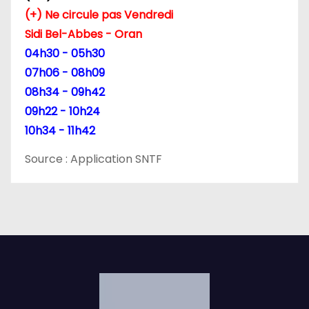
(+) Ne circule pas Vendredi
t
Sidi Bel-Abbes - Oran
i
04h30 - 05h30
07h06 - 08h09
c
08h34 - 09h42
l
09h22 - 10h24
10h34 - 11h42
e
Source : Application SNTF