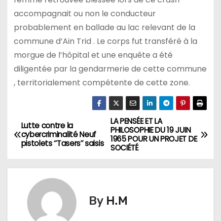
accompagnait ou non le conducteur
probablement en ballade au lac relevant de la
commune d’Ain Trid . Le corps fut transféré à la
morgue de l’hôpital et une enquête a été
diligentée par la gendarmerie de cette commune
, territorialement compétente de cette zone.
LA PENSÉE ET LA
N
Lutte contre la
PHILOSOPHIE DU 19 JUIN
cybercriminalité Neuf
1965 POUR UN PROJET DE
a
pistolets ‘’Tasers’’ saisis
SOCIÉTÉ
v
i
By
H.M
g