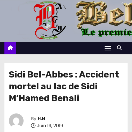
S
k
i
p
t
o
c
o
n
Sidi Bel-Abbes : Accident
t
mortel au lac de Sidi
e
n
M’Hamed Benali
t
By
H.M
Juin 19, 2019