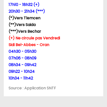
17h10 - 18h32 (+)
’
20h30 - 21h34 (***)
a
(*)Vers Tlemcen
(**)Vers Saida
r
(***)Vers Bechar
t
(+) Ne circule pas Vendredi
Sidi Bel-Abbes - Oran
i
04h30 - 05h30
c
07h06 - 08h09
08h34 - 09h42
l
09h22 - 10h24
e
10h34 - 11h42
Source : Application SNTF