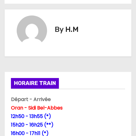
v
i
g
By
H.M
a
t
i
o
HORAIRE TRAIN
n
Départ - Arrivée
d
Oran - Sidi Bel-Abbes
12h50 - 13h55 (*)
e
15h20 - 16h25 (**)
l
16h00 - 17h11 (*)