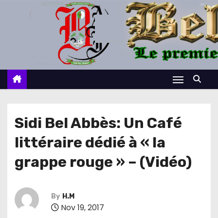
S
k
i
p
t
o
c
o
n
Sidi Bel Abbès: Un Café
t
littéraire dédié à « la
e
n
grappe rouge » – (Vidéo)
t
By
H.M
Nov 19, 2017