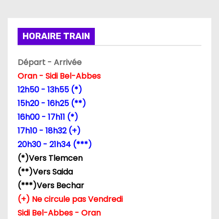
t
i
HORAIRE TRAIN
o
Départ - Arrivée
n
Oran - Sidi Bel-Abbes
d
12h50 - 13h55 (*)
15h20 - 16h25 (**)
e
16h00 - 17h11 (*)
l
17h10 - 18h32 (+)
20h30 - 21h34 (***)
’
(*)Vers Tlemcen
a
(**)Vers Saida
(***)Vers Bechar
r
(+) Ne circule pas Vendredi
t
Sidi Bel-Abbes - Oran