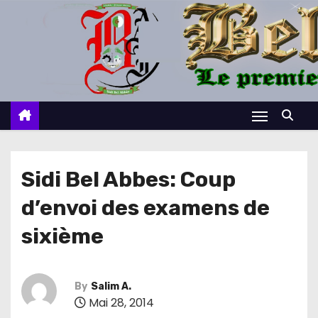
S
k
i
p
t
o
c
o
n
Sidi Bel Abbes: Coup
t
d’envoi des examens de
e
n
sixième
t
By
Salim A.
Mai 28, 2014