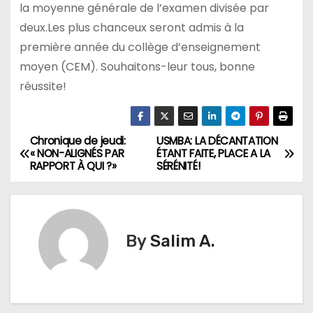
la moyenne générale de l’examen divisée par
deux.Les plus chanceux seront admis à la
première année du collège d’enseignement
moyen (CEM). Souhaitons-leur tous, bonne
réussite!
Chronique de jeudi:
USMBA: LA DÉCANTATION
N
« NON-ALIGNÉS PAR
ÉTANT FAITE, PLACE A LA
RAPPORT À QUI ?»
SÉRÉNITÉ!
a
v
i
By
Salim A.
g
a