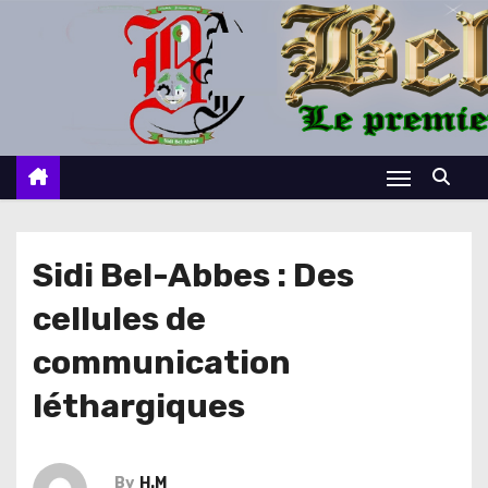
S
k
i
p
t
o
c
o
n
Sidi Bel-Abbes : Des
t
cellules de
e
n
communication
t
léthargiques
By
H.M