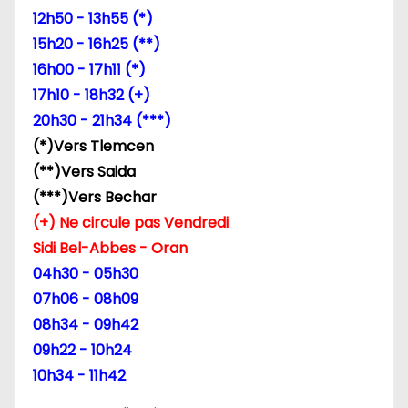
12h50 - 13h55 (*)
l
15h20 - 16h25 (**)
’
16h00 - 17h11 (*)
17h10 - 18h32 (+)
a
20h30 - 21h34 (***)
r
(*)Vers Tlemcen
(**)Vers Saida
t
(***)Vers Bechar
i
(+) Ne circule pas Vendredi
Sidi Bel-Abbes - Oran
c
04h30 - 05h30
l
07h06 - 08h09
08h34 - 09h42
e
09h22 - 10h24
10h34 - 11h42