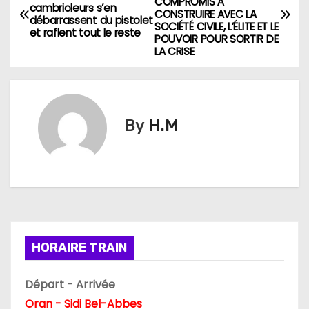
COMPROMIS À
a
cambrioleurs s’en
CONSTRUIRE AVEC LA
débarrassent du pistolet
SOCIÉTÉ CIVILE, L’ÉLITE ET LE
et raflent tout le reste
v
POUVOIR POUR SORTIR DE
LA CRISE
i
g
By
H.M
a
t
i
o
n
HORAIRE TRAIN
d
Départ - Arrivée
e
Oran - Sidi Bel-Abbes