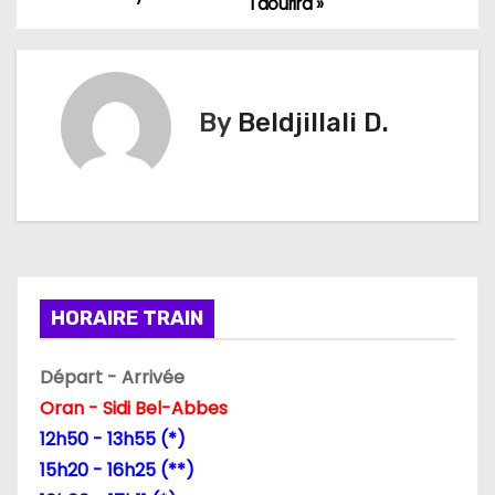
a
Taourira »
v
i
By
Beldjillali D.
g
a
t
i
HORAIRE TRAIN
o
n
Départ - Arrivée
Oran - Sidi Bel-Abbes
d
12h50 - 13h55 (*)
e
15h20 - 16h25 (**)