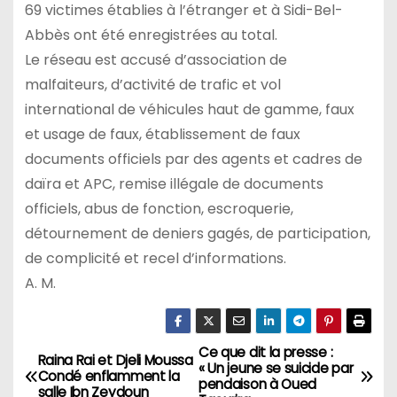
69 victimes établies à l’étranger et à Sidi-Bel-
Abbès ont été enregistrées au total.
Le réseau est accusé d’association de
malfaiteurs, d’activité de trafic et vol
international de véhicules haut de gamme, faux
et usage de faux, établissement de faux
documents officiels par des agents et cadres de
daïra et APC, remise illégale de documents
officiels, abus de fonction, escroquerie,
détournement de deniers gagés, de participation,
de complicité et recel d’informations.
A. M.
Ce que dit la presse :
N
Raina Rai et Djeli Moussa
« Un jeune se suicide par
Condé enflamment la
pendaison à Oued
salle Ibn Zeydoun