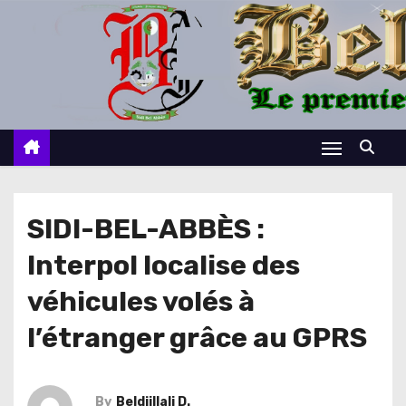
S
k
i
p
t
o
c
o
n
SIDI-BEL-ABBÈS :
t
Interpol localise des
e
n
véhicules volés à
t
l’étranger grâce au GPRS
By
Beldjillali D.