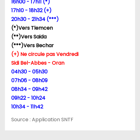
16h00 - 17h11 (*)
l
17h10 - 18h32 (+)
’
20h30 - 21h34 (***)
(*)Vers Tlemcen
a
(**)Vers Saida
r
(***)Vers Bechar
(+) Ne circule pas Vendredi
t
Sidi Bel-Abbes - Oran
i
04h30 - 05h30
07h06 - 08h09
c
08h34 - 09h42
l
09h22 - 10h24
10h34 - 11h42
e
Source : Application SNTF