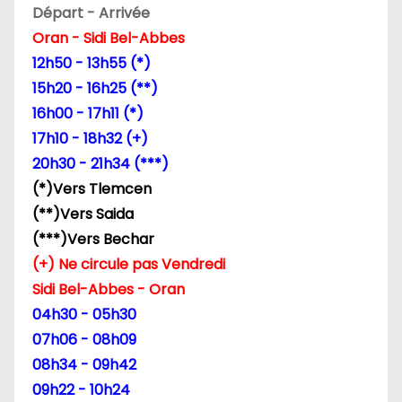
Départ - Arrivée
n
Oran - Sidi Bel-Abbes
d
12h50 - 13h55 (*)
15h20 - 16h25 (**)
e
16h00 - 17h11 (*)
l
17h10 - 18h32 (+)
20h30 - 21h34 (***)
’
(*)Vers Tlemcen
a
(**)Vers Saida
(***)Vers Bechar
r
(+) Ne circule pas Vendredi
t
Sidi Bel-Abbes - Oran
04h30 - 05h30
i
07h06 - 08h09
c
08h34 - 09h42
09h22 - 10h24