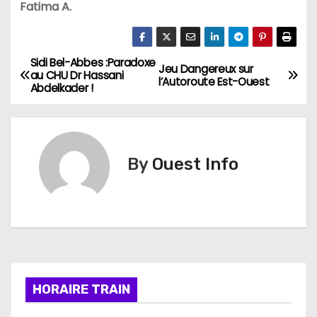
Fatima A.
Sidi Bel-Abbes :Paradoxe
N
Jeu Dangereux sur
au CHU Dr Hassani
l’Autoroute Est-Ouest
Abdelkader !
a
v
i
By
Ouest Info
g
a
t
i
HORAIRE TRAIN
o