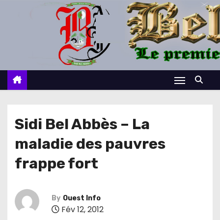
S
k
i
p
t
o
c
o
n
Sidi Bel Abbès – La
t
maladie des pauvres
e
n
frappe fort
t
By
Ouest Info
Fév 12, 2012