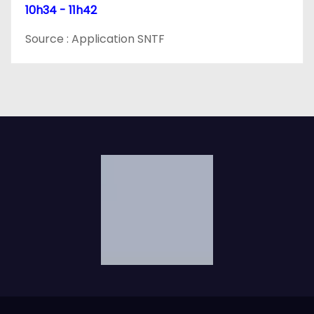
l
10h34 - 11h42
e
Source : Application SNTF