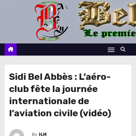
S
k
i
p
t
o
c
o
n
Sidi Bel Abbès : L’aéro-
t
club fête la journée
e
n
internationale de
t
l’aviation civile (vidéo)
By
H.M