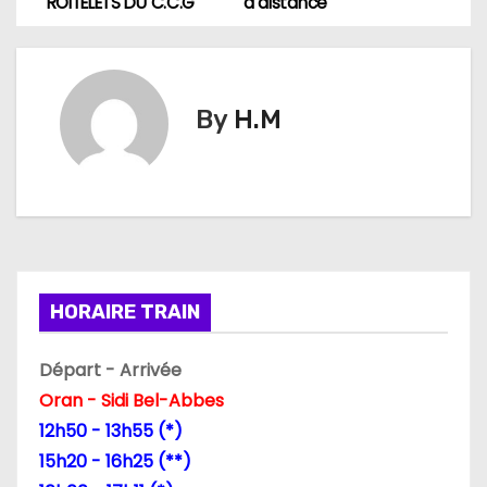
ROITELETS DU C.C.G
à distance
a
v
By
H.M
i
g
a
t
i
HORAIRE TRAIN
o
Départ - Arrivée
n
Oran - Sidi Bel-Abbes
12h50 - 13h55 (*)
d
15h20 - 16h25 (**)