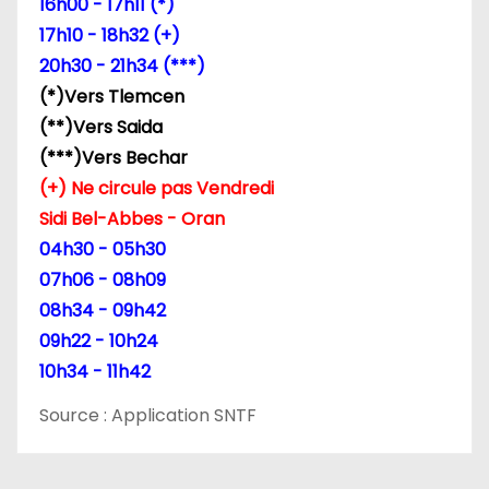
e
16h00 - 17h11 (*)
17h10 - 18h32 (+)
l
20h30 - 21h34 (***)
’
(*)Vers Tlemcen
(**)Vers Saida
a
(***)Vers Bechar
r
(+) Ne circule pas Vendredi
Sidi Bel-Abbes - Oran
t
04h30 - 05h30
i
07h06 - 08h09
08h34 - 09h42
c
09h22 - 10h24
l
10h34 - 11h42
e
Source : Application SNTF