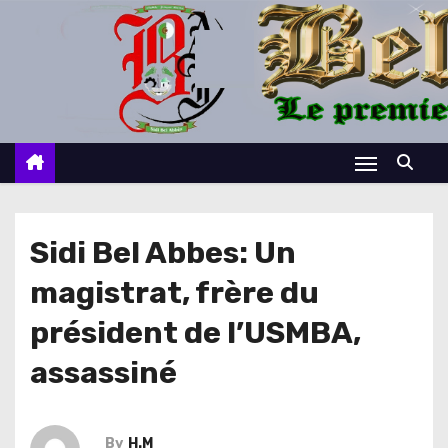
S
k
i
p
t
o
c
o
n
Sidi Bel Abbes: Un
t
magistrat, frère du
e
n
président de l’USMBA,
t
assassiné
By
H.M