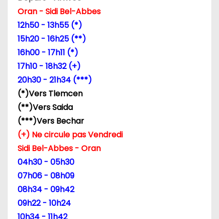
Oran - Sidi Bel-Abbes
d
12h50 - 13h55 (*)
e
15h20 - 16h25 (**)
16h00 - 17h11 (*)
l
17h10 - 18h32 (+)
’
20h30 - 21h34 (***)
(*)Vers Tlemcen
a
(**)Vers Saida
r
(***)Vers Bechar
(+) Ne circule pas Vendredi
t
Sidi Bel-Abbes - Oran
i
04h30 - 05h30
07h06 - 08h09
c
08h34 - 09h42
l
09h22 - 10h24
10h34 - 11h42