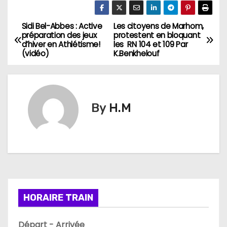
Sidi Bel-Abbes : Active
Les citoyens de Marhom,
N
préparation des jeux
protestent en bloquant
d’hiver en Athlétisme!
les RN 104 et 109 Par
a
(vidéo)
K.Benkhelouf
v
i
By
H.M
g
a
t
i
HORAIRE TRAIN
o
n
Départ - Arrivée