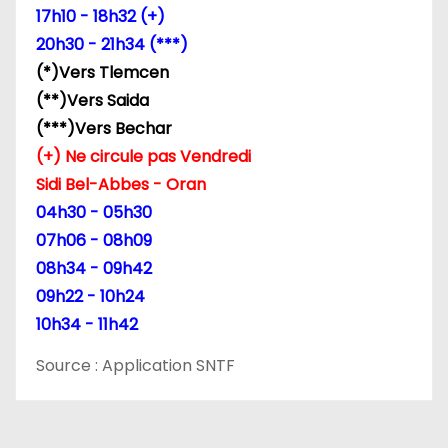
17h10 - 18h32 (+)
a
20h30 - 21h34 (***)
(*)Vers Tlemcen
r
(**)Vers Saida
t
(***)Vers Bechar
(+) Ne circule pas Vendredi
i
Sidi Bel-Abbes - Oran
c
04h30 - 05h30
07h06 - 08h09
l
08h34 - 09h42
e
09h22 - 10h24
10h34 - 11h42
Source : Application SNTF