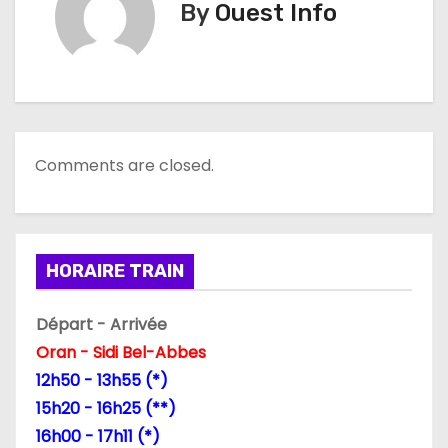
By
Ouest Info
i
g
a
t
Comments are closed.
i
o
n
HORAIRE TRAIN
d
Départ - Arrivée
Oran - Sidi Bel-Abbes
e
12h50 - 13h55 (*)
l
15h20 - 16h25 (**)
16h00 - 17h11 (*)
’