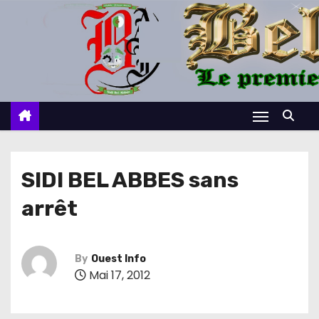
S
k
i
p
t
o
c
o
n
SIDI BEL ABBES sans
t
arrêt
e
n
t
By
Ouest Info
Mai 17, 2012