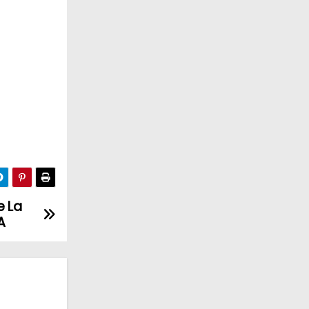
e La
A