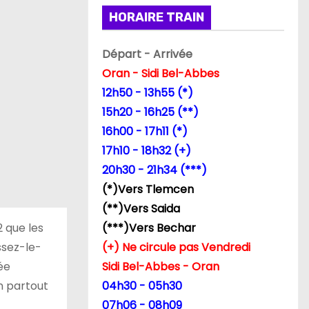
HORAIRE TRAIN
Départ - Arrivée
Oran - Sidi Bel-Abbes
12h50 - 13h55 (*)
15h20 - 16h25 (**)
16h00 - 17h11 (*)
17h10 - 18h32 (+)
20h30 - 21h34 (***)
(*)Vers Tlemcen
(**)Vers Saida
2 que les
(***)Vers Bechar
ssez-le-
(+) Ne circule pas Vendredi
ée
Sidi Bel-Abbes - Oran
on partout
04h30 - 05h30
07h06 - 08h09