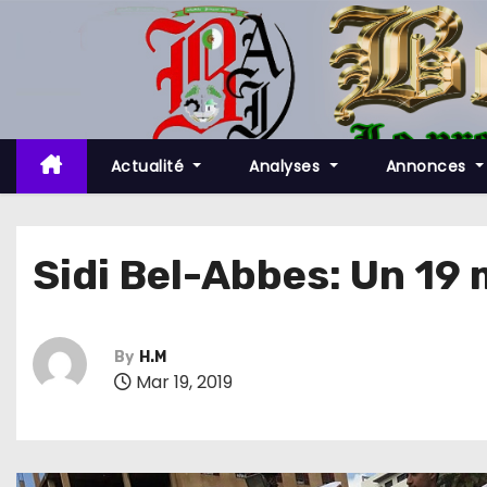
S
k
i
p
t
o
Actualité
Analyses
Annonces
c
o
n
Sidi Bel-Abbes: Un 19 
t
e
n
By
H.M
t
Mar 19, 2019