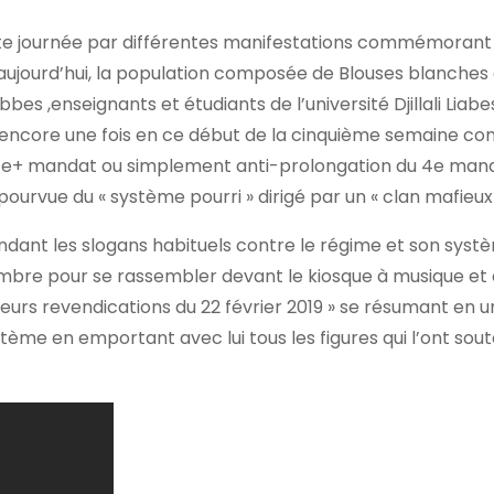
te journée par différentes manifestations commémorant 
,aujourd’hui, la population composée de Blouses blanches
es ,enseignants et étudiants de l’université Djillali Liabes
e encore une fois en ce début de la cinquième semaine co
-4e+ mandat ou simplement anti-prolongation du 4e man
ourvue du « système pourri » dirigé par un « clan mafieux 
andant les slogans habituels contre le régime et son syst
novembre pour se rassembler devant le kiosque à musique e
eurs revendications du 22 février 2019 » se résumant en u
tème en emportant avec lui tous les figures qui l’ont sou