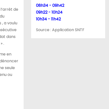
08h34 - 09h42
l’arrêt de
09h22 - 10h24
 du
10h34 - 11h42
 , a voulu
nsécutive
Source : Application SNTF
dat dans
» .
ème en
t dénoncer
ne seule
tenu ou