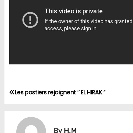
N
Les postiers rejoignent ‘’ EL HIRAK ‘’
a
v
i
By
H.M