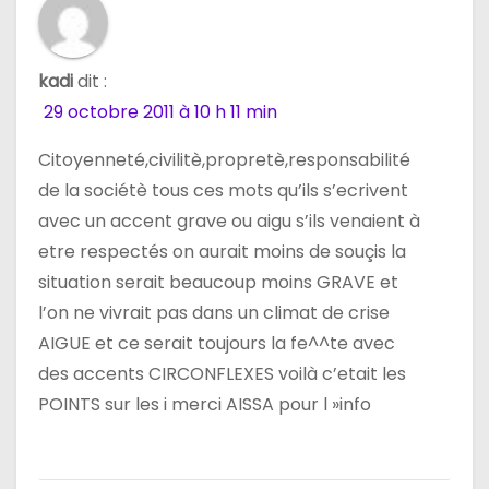
d
e
kadi
dit :
l
29 octobre 2011 à 10 h 11 min
’
Citoyenneté,civilitè,propretè,responsabilité
a
de la sociétè tous ces mots qu’ils s’ecrivent
avec un accent grave ou aigu s’ils venaient à
r
etre respectés on aurait moins de souçis la
t
situation serait beaucoup moins GRAVE et
l’on ne vivrait pas dans un climat de crise
i
AIGUE et ce serait toujours la fe^^te avec
c
des accents CIRCONFLEXES voilà c’etait les
POINTS sur les i merci AISSA pour l »info
l
e