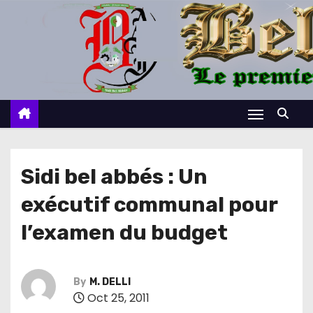
S
k
i
p
t
o
c
o
n
Sidi bel abbés : Un
t
exécutif communal pour
e
n
l’examen du budget
t
By
M. DELLI
Oct 25, 2011