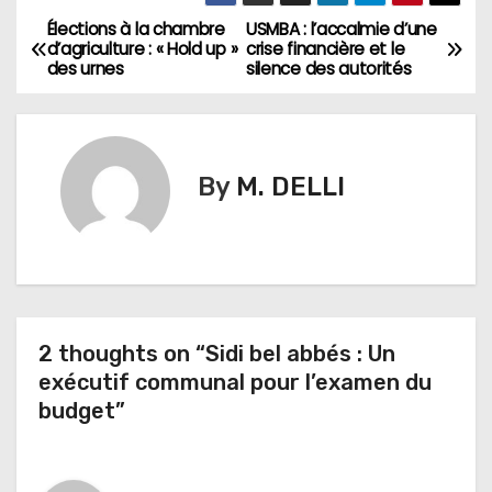
Élections à la chambre
USMBA : l’accalmie d’une
N
d’agriculture : « Hold up »
crise financière et le
des urnes
silence des autorités
a
v
i
By
M. DELLI
g
a
t
2 thoughts on “Sidi bel abbés : Un
i
exécutif communal pour l’examen du
o
budget”
n