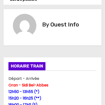
v
i
By
Ouest Info
g
a
t
i
HORAIRE TRAIN
o
n
Départ - Arrivée
Oran - Sidi Bel-Abbes
d
12h50 - 13h55 (*)
e
15h20 - 16h25 (**)
16h00 - 17h11 (*)