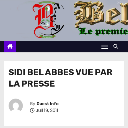
S
k
i
p
t
o
c
o
n
SIDI BEL ABBES VUE PAR
t
LA PRESSE
e
n
t
By
Ouest Info
Juil 19, 2011