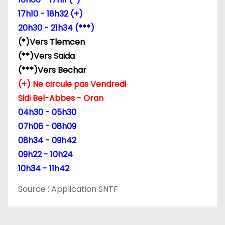
l
17h10 - 18h32 (+)
’
20h30 - 21h34 (***)
(*)Vers Tlemcen
a
(**)Vers Saida
r
(***)Vers Bechar
(+) Ne circule pas Vendredi
t
Sidi Bel-Abbes - Oran
i
04h30 - 05h30
07h06 - 08h09
c
08h34 - 09h42
l
09h22 - 10h24
10h34 - 11h42
e
Source : Application SNTF