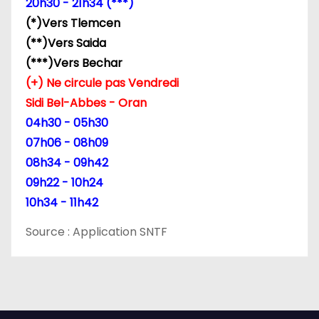
20h30 - 21h34 (***)
’
(*)Vers Tlemcen
(**)Vers Saida
a
(***)Vers Bechar
r
(+) Ne circule pas Vendredi
Sidi Bel-Abbes - Oran
t
04h30 - 05h30
i
07h06 - 08h09
08h34 - 09h42
c
09h22 - 10h24
l
10h34 - 11h42
e
Source : Application SNTF