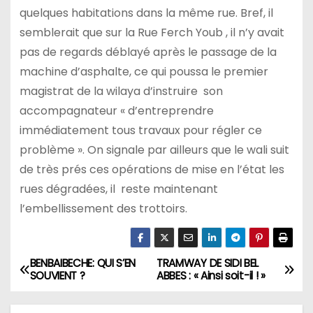
quelques habitations dans la
même
rue. Bref, il
semblerait que sur la Rue Ferch Youb , il n’y avait
pas de regards déblayé après le passage de la
machine d’asphalte, ce qui poussa le premier
magistrat de la wilaya d’instruire son
accompagnateur « d’entreprendre
immédiatement tous travaux pour régler ce
problème ». On signale par ailleurs que le wali suit
de très prés ces opérations de mise en l’état les
rues dégradées, il reste maintenant
l’embellissement des trottoirs.
BENBAIBECHE: QUI S’EN
TRAMWAY DE SIDI BEL
N
SOUVIENT ?
ABBES : « Ainsi soit-il ! »
a