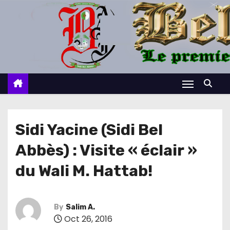
S
k
i
p
t
o
c
o
n
Sidi Yacine (Sidi Bel
t
Abbès) : Visite « éclair »
e
n
du Wali M. Hattab!
t
By
Salim A.
Oct 26, 2016