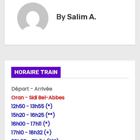
v
By
Salim A.
i
g
a
t
i
HORAIRE TRAIN
o
Départ - Arrivée
n
Oran - Sidi Bel-Abbes
12h50 - 13h55 (*)
d
15h20 - 16h25 (**)
e
16h00 - 17h11 (*)
17h10 - 18h32 (+)
l