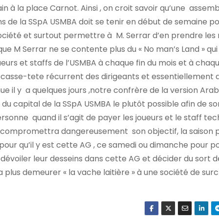
n à la place Carnot. Ainsi , on croit savoir qu’une assem
ons de la SSpA USMBA doit se tenir en début de semaine p
ociété et surtout permettre à M. Serrar d’en prendre les
ir que M Serrar ne se contente plus du « No man’s Land » qu
oueurs et staffs de l’USMBA à chaque fin du mois et à chaqu
 casse-tete récurrent des dirigeants et essentiellement 
e il y a quelques jours ,notre confrère de la version Ara
du capital de la SSpA USMBA le plutôt possible afin de sor
onne quand il s’agit de payer les joueurs et le staff tec
ui compromettra dangereusement son objectif, la saison 
t pour qu’il y est cette AG , ce samedi ou dimanche pour p
 dévoiler leur desseins dans cette AG et décider du sort d
a plus demeurer « la vache laitière » à une société de surc