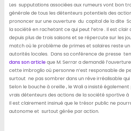
Les supputations associées aux rumeurs vont bon trai
générale de tous les détenteurs potentiels des acti
prononcer sur une ouverture du capital de la dite S
la société en rachetant ce qui peut l’etre . Il est cla
depuis plus de trois saisons et se répercute sur les j
match où le problème de primes et salaires reste un
autorités locales. Dans sa conférence de presse tenu
dans son article
que M. Serrar a demandé l’ouverture 
cette imbroglio où personne n’est responsable de pers
surtout ne pas sombrer dans un rêve irréalisable q
Selon le bouche à oreille , le Wali a insisté égalemen
vrais détenteurs des actions de la société sportive à
Il est clairement insinué que le trésor public ne pourr
autonome et surtout gérée par action.