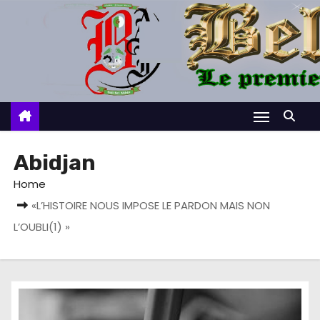
S
k
i
p
t
o
c
o
Abidjan
n
Home
t
«L’HISTOIRE NOUS IMPOSE LE PARDON MAIS NON
e
L’OUBLI(1) »
n
t