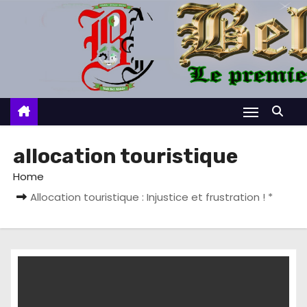
S
k
i
p
t
o
c
o
allocation touristique
n
Home
t
Allocation touristique : Injustice et frustration ! *
e
n
t