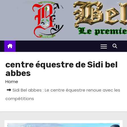
S
k
i
p
t
o
c
o
centre équestre de Sidi bel
n
abbes
t
Home
e
Sidi Bel abbes : Le centre équestre renoue avec les
n
t
compétitions