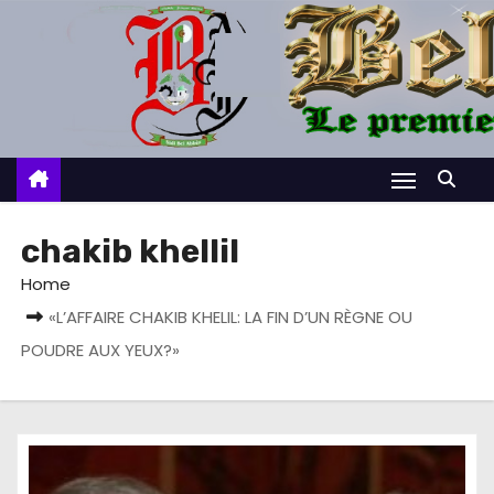
S
k
i
p
t
o
c
o
chakib khellil
n
Home
t
«L’AFFAIRE CHAKIB KHELIL: LA FIN D’UN RÈGNE OU
e
POUDRE AUX YEUX?»
n
t