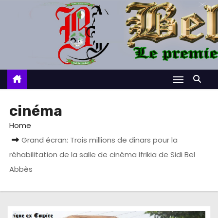
S
k
i
p
t
o
c
o
cinéma
n
Home
t
Grand écran: Trois millions de dinars pour la
e
réhabilitation de la salle de cinéma Ifrikia de Sidi Bel
n
t
Abbès