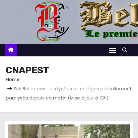
S
k
i
p
t
o
c
o
CNAPEST
n
Home
t
Sidi Bel abbes : Les lycées et collèges partiellement
e
paralysés depuis ce matin (Mise à jour à 13h)
n
t