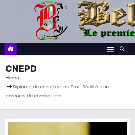
S
k
i
p
t
o
c
o
CNEPD
n
Home
t
Diplôme de chauffeur de Taxi : Réalité d’un
e
parcours de combattant
n
t