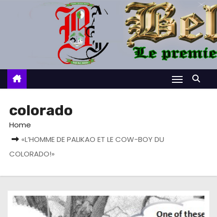
S
k
i
p
t
o
c
o
colorado
n
Home
t
«L’HOMME DE PALIKAO ET LE COW-BOY DU
e
COLORADO!»
n
t