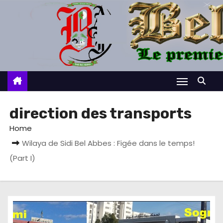
S
k
i
p
t
o
c
o
direction des transports
n
Home
t
Wilaya de Sidi Bel Abbes : Figée dans le temps!
e
(Part I)
n
t