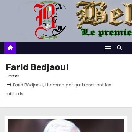
S
k
i
p
t
o
c
o
Farid Bedjaoui
n
Home
t
Farid Bédjaoui, l’homme par qui transitent les
e
milliards
n
t