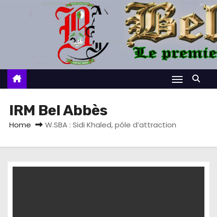
S
k
i
p
t
o
c
o
IRM Bel Abbès
n
Home
W.SBA : Sidi Khaled, pôle d’attraction
t
e
n
t