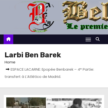
S
k
i
p
t
o
c
o
Larbi Ben Barek
n
Home
t
ESPACE LACARNE: Epopée Benbarek – 4° Partie:
e
transfert à L’Atlético de Madrid.
n
t