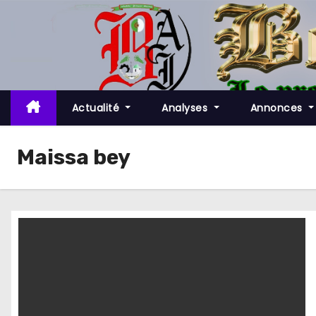
S
k
i
p
t
o
Actualité
Analyses
Annonces
c
o
Maissa bey
n
t
e
n
t