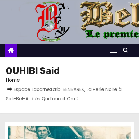
S
k
i
p
t
o
c
o
OUHIBI Said
n
Home
t
Espace Lacarne:Larbi BENBAREK, La Perle Noire à
e
Sidi-Bel-Abbès Qui l’aurait Crû ?
n
t